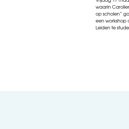
Vrijdag 17 maa
waarin Carolien
op scholen” ga
een workshop ov
Leiden te stude