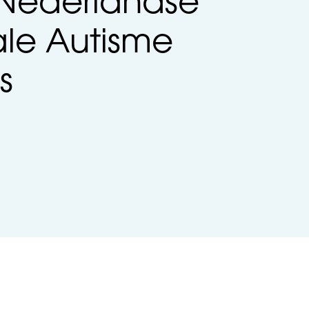
 Nederlandse
le Autisme
s