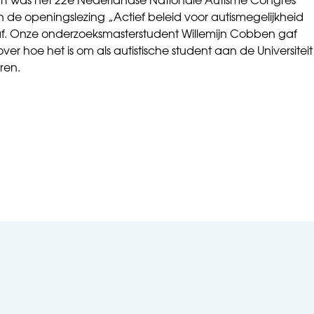
rt was het 22e Nederlandse Nationale Autisme Congres
 de openingslezing „Actief beleid voor autismegelijkheid
f. Onze onderzoeksmasterstudent Willemijn Cobben gaf
er hoe het is om als autistische student aan de Universiteit
ren.