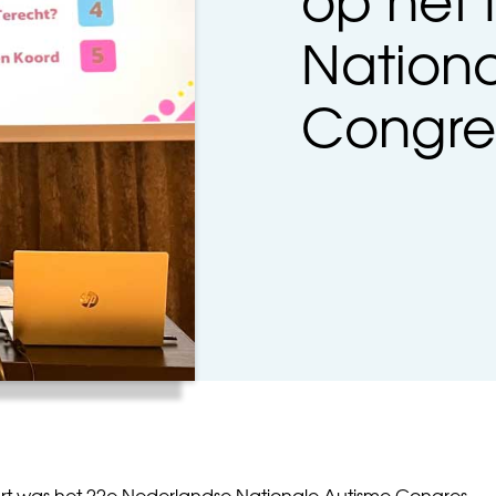
op het
Nationa
Congre